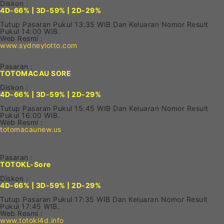
Diskon :
4D-66% | 3D-59% | 2D-29%
Tutup Pasaran Pukul 13:35 WIB Dan Keluaran Nomor Result
Pukul 14:00 WIB.
Web Resmi :
www.sydneylotto.com
Pasaran :
TOTOMACAU SORE
Diskon :
4D-66% | 3D-59% | 2D-29%
Tutup Pasaran Pukul 15:45 WIB Dan Keluaran Nomor Result
Pukul 16:00 WIB.
Web Resmi :
totomacaunew.us
Pasaran :
TOTOKL-Sore
Diskon :
4D-66% | 3D-59% | 2D-29%
Tutup Pasaran Pukul 17:35 WIB Dan Keluaran Nomor Result
Pukul 17:45 WIB.
Web Resmi :
www.totokl4d.info