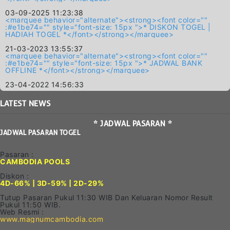
03-09-2025 11:23:38
<marquee behavior="alternate"><strong><font color=""
:#e1be74="" style="font-size: 15px ">* DISKON TOGEL |
HADIAH TOGEL *</font></strong></marquee>
21-03-2023 13:55:37
<marquee behavior="alternate"><strong><font color=""
:#e1be74="" style="font-size: 15px ">* JADWAL BANK
OFFLINE *</font></strong></marquee>
23-04-2022 14:56:33
LATEST
NEWS
* JADWAL PASARAN *
JADWAL PASARAN TOGEL
Pasaran :
CAMBODIA POOLS
Diskon :
4D-66% | 3D-59% | 2D-29%
Tutup Pasaran Pukul 11:30 WIB Dan Keluaran Nomor Result
Pukul 11:50 WIB.
Web Resmi :
www.magnumcambodia.com