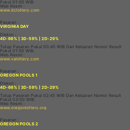
Pukul 01:00 WIB.
Web Resmi :
www.dclottery.com
Pasaran :
VIRGINIA DAY
Diskon :
4D-66% | 3D-59% | 2D-29%
Tutup Pasaran Pukul 00:45 WIB Dan Keluaran Nomor Result
Pukul 01:00 WIB.
Web Resmi :
www.valottery.com
Pasaran :
OREGON POOLS 1
Diskon :
4D-66% | 3D-59% | 2D-29%
Tutup Pasaran Pukul 02:45 WIB Dan Keluaran Nomor Result
Pukul 03:00 WIB.
Web Resmi :
www.oregonlottery.org
Pasaran :
OREGON POOLS 2