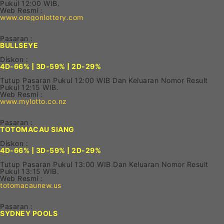
Pukul 12:00 WIB.
Web Resmi :
www.oregonlottery.com
Pasaran :
BULLSEYE
Diskon :
4D-66% | 3D-59% | 2D-29%
Tutup Pasaran Pukul 12:00 WIB Dan Keluaran Nomor Result
Pukul 12:15 WIB.
Web Resmi :
www.mylotto.co.nz
Pasaran :
TOTOMACAU SIANG
Diskon :
4D-66% | 3D-59% | 2D-29%
Tutup Pasaran Pukul 13:00 WIB Dan Keluaran Nomor Result
Pukul 13:15 WIB.
Web Resmi :
totomacaunew.us
Pasaran :
SYDNEY POOLS